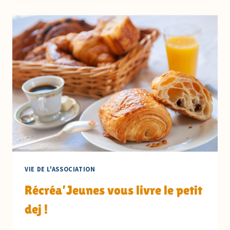
DES
JEUNES
!
VIE DE L'ASSOCIATION
Récréa’Jeunes vous livre le petit
dej !