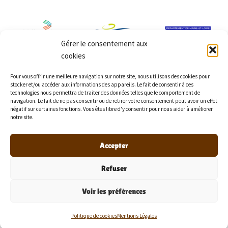
Gérer le consentement aux
cookies
Pour vous offrir une meilleure navigation sur notre site, nous utilisons des cookies pour
stocker et/ou accéder aux informations des appareils. Le fait de consentir à ces
technologies nous permettra de traiter des données telles que le comportement de
navigation. Le fait de ne pas consentir ou de retirer votre consentement peut avoir un effet
négatif sur certaines fonctions. Vous êtes libre d'y consentir pour nous aider à améliorer
notre site.
Accepter
Refuser
© 2026 Récréa'Lion -
Mentions Légales
- Réalisation
Voir les préférences
par
Bouillon Digital
Politique de cookies
Mentions Légales