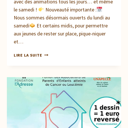
avec des animations tous les jours… et même
le samedi !
Nouveauté importante :
Nous sommes désormais ouverts du lundi au
samedi
Et certains midis, pour permettre
aux jeunes de rester sur place, pique-niquer
et…
VACANCES
LIRE LA SUITE
DE
FÉVRIER
À
L’ESPACE
JEUNES:
DU
FUN,
DU
SPORT
ET
DES