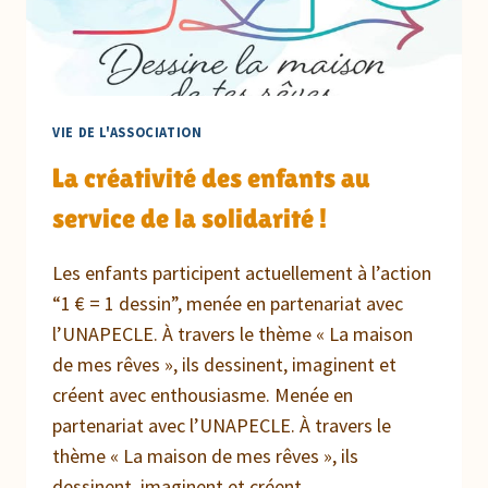
DÉFIS
TOUS
LES
JOURS
POUR
VIE DE L'ASSOCIATION
LES
11-
La créativité des enfants au
17
service de la solidarité !
ANS
!
Les enfants participent actuellement à l’action
“1 € = 1 dessin”, menée en partenariat avec
l’UNAPECLE. À travers le thème « La maison
de mes rêves », ils dessinent, imaginent et
créent avec enthousiasme. Menée en
partenariat avec l’UNAPECLE. À travers le
thème « La maison de mes rêves », ils
dessinent, imaginent et créent…